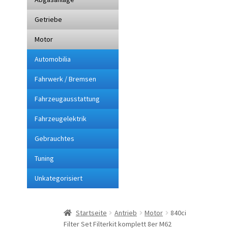
Getriebe
Impressum
Motor
Kasse
Automobilia
Lieferung
Fahrwerk / Bremsen
Fahrzeugausstattung
Mein Konto
Fahrzeugelektrik
Sitemap
Gebrauchtes
Tuning
Startseite
Unkategorisiert
Suchbegriffe
Startseite
Antrieb
Motor
840ci
Über mich
Filter Set Filterkit komplett 8er M62