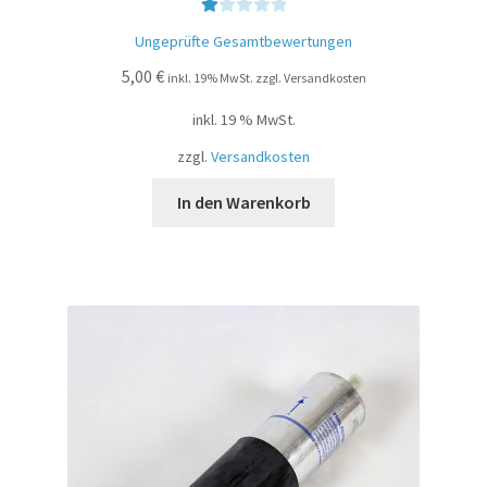
Be
Ungeprüfte Gesamtbewertungen
w
5,00
€
ert
inkl. 19% MwSt. zzgl. Versandkosten
et
inkl. 19 % MwSt.
mi
t
zzgl.
Versandkosten
1.
00
In den Warenkorb
vo
n
5