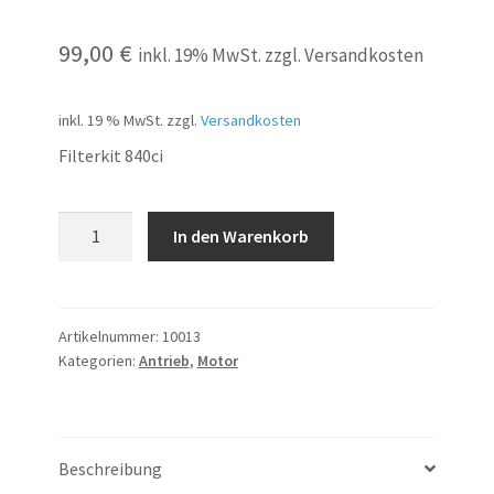
99,00
€
inkl. 19% MwSt. zzgl. Versandkosten
inkl. 19 % MwSt.
zzgl.
Versandkosten
Filterkit 840ci
840ci
In den Warenkorb
Filter
Set
Filterkit
komplett
Artikelnummer:
10013
Kategorien:
Antrieb
,
Motor
8er
M62
Menge
Beschreibung