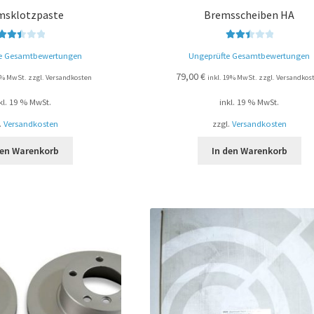
msklotzpaste
Bremsscheiben HA
Bewert
Bewert
e Gesamtbewertungen
Ungeprüfte Gesamtbewertungen
et mit
et mit
2.50
2.50
79,00
€
19% MwSt. zzgl. Versandkosten
inkl. 19% MwSt. zzgl. Versandkos
von 5
von 5
kl. 19 % MwSt.
inkl. 19 % MwSt.
.
Versandkosten
zzgl.
Versandkosten
den Warenkorb
In den Warenkorb