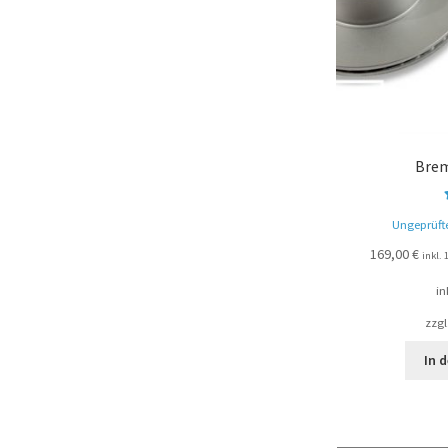
Brem
Ungeprüft
169,00
€
inkl.
in
zzgl
In 