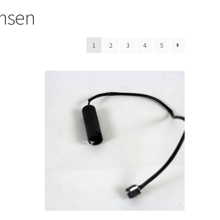
msen
1
2
3
4
5