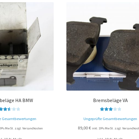
beläge HA BMW
Bremsbeläge VA
Bewert
Bewerte
e Gesamtbewertungen
Ungeprüfte Gesamtbewertungen
et mit
t mit
2.51
3.00
89,00
€
 19% MwSt. zzgl. Versandkosten
inkl. 19% MwSt. zzgl. Versandkos
von 5
von 5