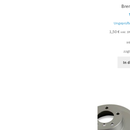
Bre
Ungeprüft
1,50
€
inkl. 
in
zzgl
In 