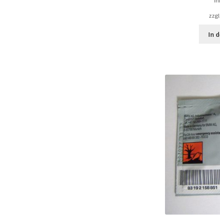
in
zzgl
In 