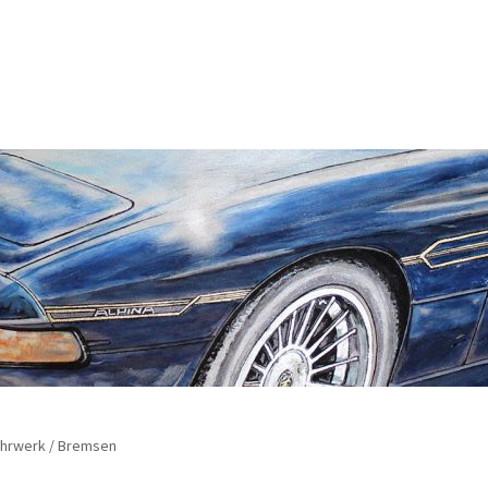
rung
Echtheit von Bewertungen
Enable Cookies
m
Kasse
Lieferung
Mein Konto
Sitemap
Startseite
Suchbegriffe
sbelehrung
Zahlungsarten
hrwerk / Bremsen