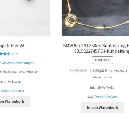
agsfühler VA
BMW 8er E31 850csi Kühlleitung
33152227457 Öl-Kühlleitun
Bewert
ANGEBOT!
e Gesamtbewertungen
et mit
1.499,00
€
1.249,00
€
2.61
inkl. 19% MwSt. 
19% MwSt. zzgl. Versandkosten
von 5
Versandkosten
kl. 19 % MwSt.
inkl. 19 % MwSt.
.
Versandkosten
zzgl.
Versandkosten
den Warenkorb
In den Warenkorb