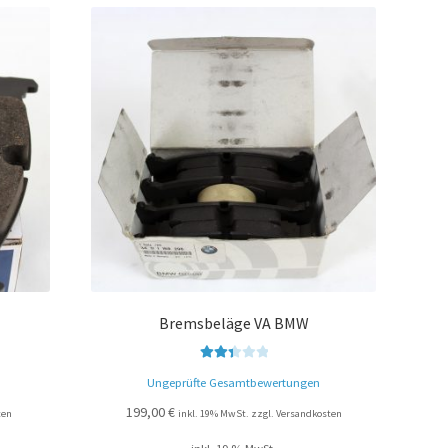
Bremsbeläge VA BMW
Bewer
Ungeprüfte Gesamtbewertungen
tet mit
2.49
199,00
€
ten
inkl. 19% MwSt. zzgl. Versandkosten
von 5