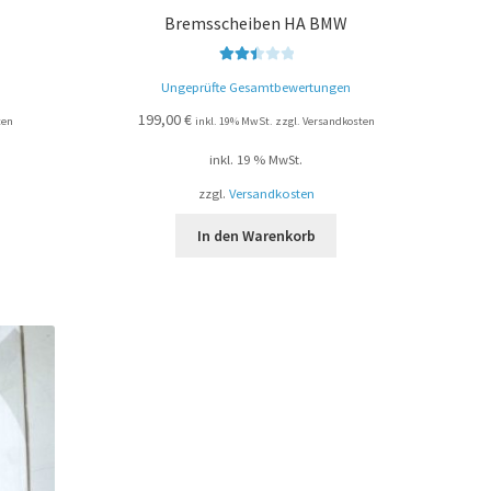
Bremsscheiben HA BMW
Bewert
Ungeprüfte Gesamtbewertungen
et mit
2.52
199,00
€
ten
inkl. 19% MwSt. zzgl. Versandkosten
von 5
inkl. 19 % MwSt.
zzgl.
Versandkosten
In den Warenkorb