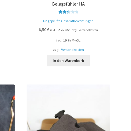
Belagsfühler HA
Bewert
Ungeprüfte Gesamtbewertungen
et mit
2.50
8,50
€
inkl. 19% MwSt. zzgl. Versandkosten
von 5
inkl. 19 % MwSt.
zzgl.
Versandkosten
In den Warenkorb