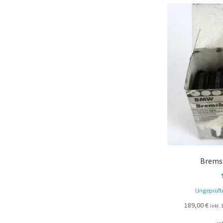
Brems
Ungeprüft
189,00
€
inkl.