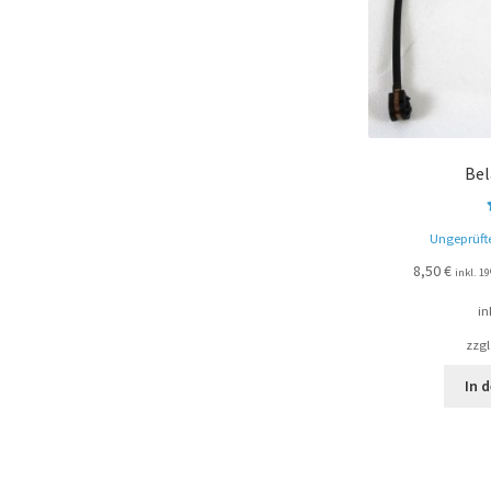
Bel
Ungeprüft
8,50
€
inkl. 
in
zzgl
In 