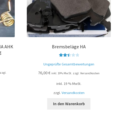
 HA AHK
Bremsbeläge HA
g
Bewert
Ungeprüfte Gesamtbewertungen
et mit
2.54
76,00
€
zzgl.
inkl. 19% MwSt. zzgl. Versandkosten
von 5
inkl. 19 % MwSt.
zzgl.
Versandkosten
In den Warenkorb