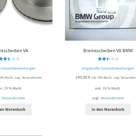
sscheiben VA
Bremsscheiben VA BMW
Bewer
Bewert
e Gesamtbewertungen
Ungeprüfte Gesamtbewertungen
tet mit
et mit
2.49
2.52
249,00
€
 19% MwSt. zzgl. Versandkosten
inkl. 19% MwSt. zzgl. Versandko
von 5
von 5
kl. 19 % MwSt.
inkl. 19 % MwSt.
.
Versandkosten
zzgl.
Versandkosten
den Warenkorb
In den Warenkorb