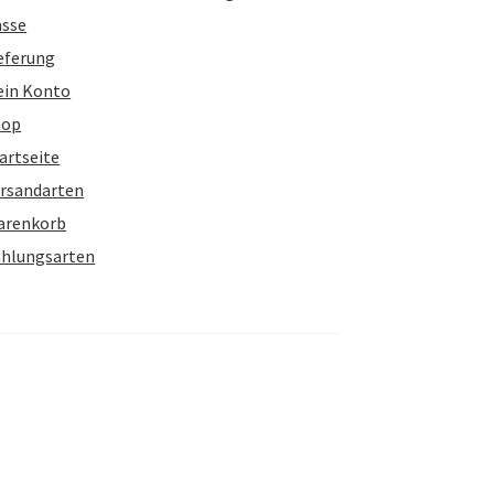
asse
eferung
ein Konto
hop
artseite
rsandarten
arenkorb
hlungsarten