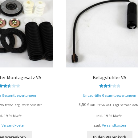
er Montagesatz VA
Belagsfühler VA
Bewert
Bewert
e Gesamtbewertungen
Ungeprüfte Gesamtbewertungen
et mit
et mit
2.52
2.61
8,50
€
 19% MwSt. zzgl. Versandkosten
inkl. 19% MwSt. zzgl. Versandkost
von 5
von 5
kl. 19 % MwSt.
inkl. 19 % MwSt.
.
Versandkosten
zzgl.
Versandkosten
den Warenkorb
In den Warenkorb