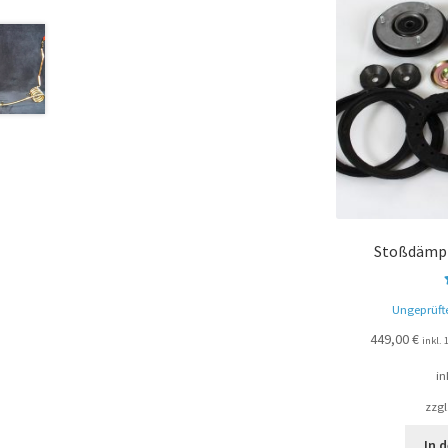
Stoßdämpf
Ungeprüft
449,00
€
inkl.
in
zzgl
In 