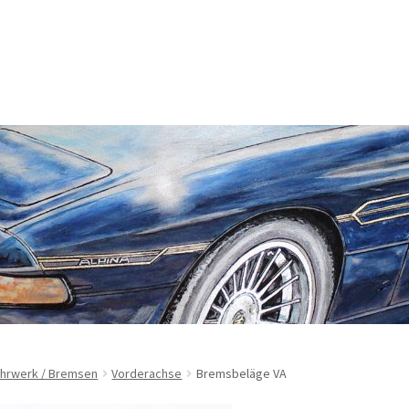
rung
Echtheit von Bewertungen
Enable Cookies
m
Kasse
Lieferung
Mein Konto
Sitemap
Startseite
Suchbegriffe
sbelehrung
Zahlungsarten
hrwerk / Bremsen
Vorderachse
Bremsbeläge VA