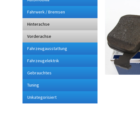
Fahrwerk / Bremsen
Hinterachse
Vorderachse
Fahrzeugausstattung
Fahrzeugelektrik
Gebrauchtes
Tuning
Unkategorisiert