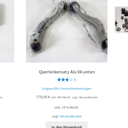
Querlenkersatz Alu VA unten
Bewerte
Ungeprüfte Gesamtbewertungen
t mit
3.00
779,00
€
en
inkl. 19% MwSt. zzgl. Versandkosten
von 5
inkl. 19 % MwSt.
zzgl.
Versandkosten
In den Warenkorb