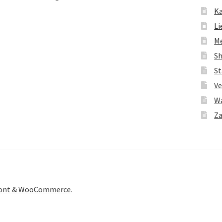
K
Li
M
S
St
Ve
W
Za
front & WooCommerce
.