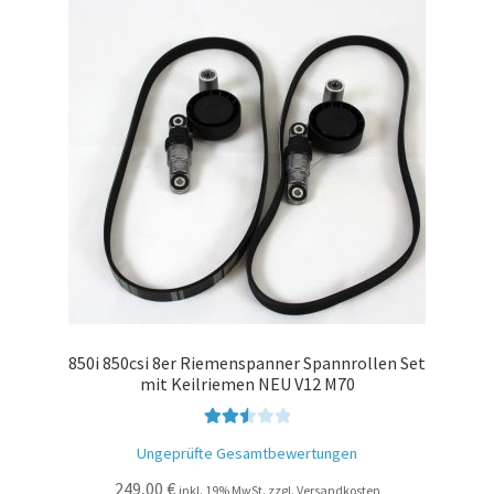
850i 850csi 8er Riemenspanner Spannrollen Set
mit Keilriemen NEU V12 M70
Bewer
Ungeprüfte Gesamtbewertungen
tet mit
249,00
€
2.54
inkl. 19% MwSt. zzgl. Versandkosten