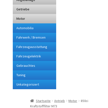
Getriebe
Impressum
Motor
Kasse
Automobilia
Lieferung
Fahrwerk / Bremsen
Fahrzeugausstattung
Mein Konto
Fahrzeugelektrik
Sitemap
Gebrauchtes
Tuning
Startseite
Unkategorisiert
Suchbegriffe
Startseite
Antrieb
Motor
850ci
Über mich
Kraftstofffilter M73