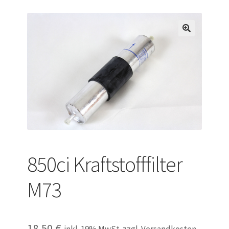
Versandarten
Warenkorb
Widerrufsbelehrung
Zahlungsarten
850ci Kraftstofffilter
M73
18,50
€
inkl. 19% MwSt. zzgl. Versandkosten