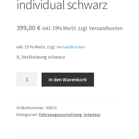
individual schwarz
399,00
€
inkl. 19% MwSt. zzgl. Versandkosten
inkl. 19 % MwSt.
zzgl.
Versandkosten
A_Verkleidung schwarz
A-
In den Warenkorb
Säulenverkleidung
individual
schwarz
Menge
Artikelnummer:
30019
Kategorien:
Fahrzeugausstattung
,
Interieur