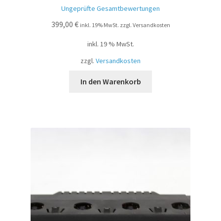
Bewe
Ungeprüfte Gesamtbewertungen
rtet
399,00
€
mit
inkl. 19% MwSt. zzgl. Versandkosten
2.00
inkl. 19 % MwSt.
von
5
zzgl.
Versandkosten
In den Warenkorb