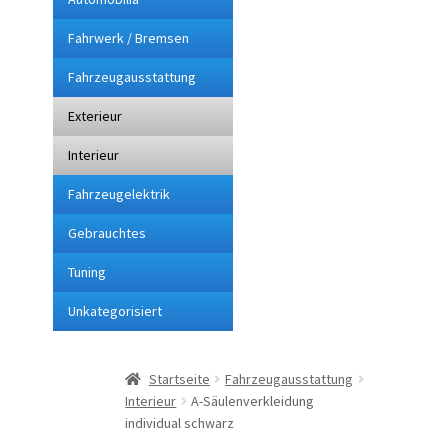
Fahrwerk / Bremsen
Impressum
Fahrzeugausstattung
Kasse
Exterieur
Lieferung
Interieur
Fahrzeugelektrik
Mein Konto
Gebrauchtes
Sitemap
Tuning
Unkategorisiert
Startseite
Suchbegriffe
Startseite
Fahrzeugausstattung
Interieur
A-Säulenverkleidung
Über mich
individual schwarz