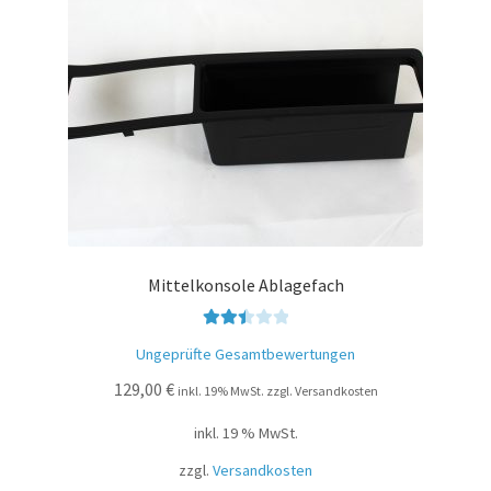
Mittelkonsole Ablagefach
Bewer
Ungeprüfte Gesamtbewertungen
tet mit
129,00
€
2.49
inkl. 19% MwSt. zzgl. Versandkosten
von 5
inkl. 19 % MwSt.
zzgl.
Versandkosten