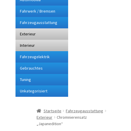
Fahrwerk / Bremsen
Impressum
Fahrzeugausstattung
Kasse
Exterieur
Lieferung
Interieur
Fahrzeugelektrik
Mein Konto
Gebrauchtes
Sitemap
Tuning
Unkategorisiert
Startseite
Suchbegriffe
Startseite
Fahrzeugausstattung
Exterieur
Chromnierensatz
Über mich
„Japanedition“