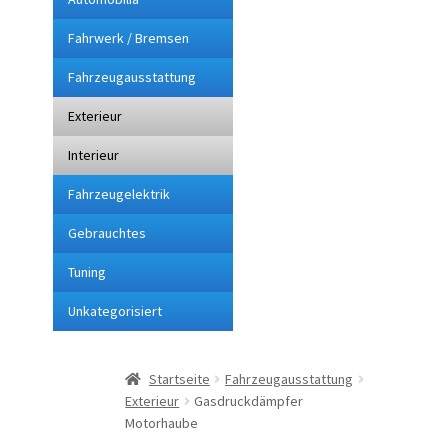
Fahrwerk / Bremsen
Impressum
Fahrzeugausstattung
Kasse
Exterieur
Lieferung
Interieur
Fahrzeugelektrik
Mein Konto
Gebrauchtes
Sitemap
Tuning
Unkategorisiert
Startseite
Suchbegriffe
Startseite
Fahrzeugausstattung
Exterieur
Gasdruckdämpfer
Über mich
Motorhaube