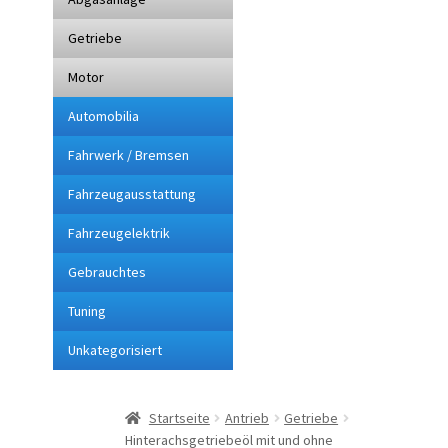
Getriebe
Impressum
Motor
Kasse
Automobilia
Lieferung
Fahrwerk / Bremsen
Fahrzeugausstattung
Mein Konto
Fahrzeugelektrik
Sitemap
Gebrauchtes
Tuning
Startseite
Unkategorisiert
Suchbegriffe
Startseite
Antrieb
Getriebe
Über mich
Hinterachsgetriebeöl mit und ohne