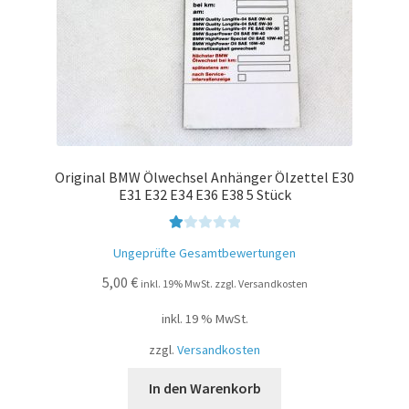
Original BMW Ölwechsel Anhänger Ölzettel E30
E31 E32 E34 E36 E38 5 Stück
Be
Ungeprüfte Gesamtbewertungen
w
5,00
€
ert
inkl. 19% MwSt. zzgl. Versandkosten
et
inkl. 19 % MwSt.
mi
t
zzgl.
Versandkosten
1.
00
In den Warenkorb
vo