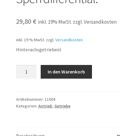
29,80
€
inkl. 19% MwSt. zzgl. Versandkosten
inkl. 19 % MwSt.
zzgl.
Versandkosten
Hinterachsgetriebeöl
Hinterachsgetriebeöl
In den Warenkorb
mit
und
ohne
Sperrdifferential.
Artikelnummer:
11004
Kategorien:
Antrieb
,
Getriebe
Menge
Beschreibung