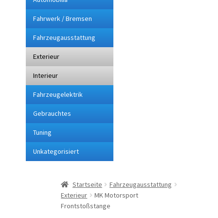
Fahrwerk / Bremsen
Impressum
Fahrzeugausstattung
Kasse
Exterieur
Lieferung
Interieur
Fahrzeugelektrik
Mein Konto
Gebrauchtes
Sitemap
Tuning
Unkategorisiert
Startseite
Suchbegriffe
Startseite
Fahrzeugausstattung
Exterieur
MK Motorsport
Über mich
Frontstoßstange