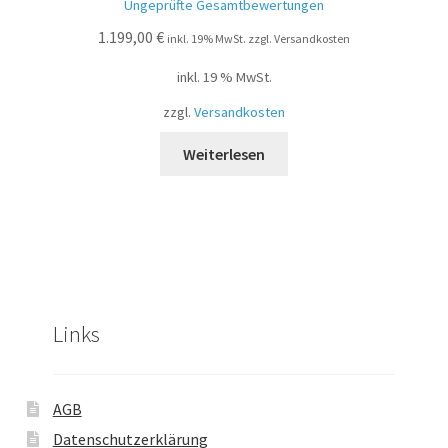
Ungeprüfte Gesamtbewertungen
w
1.199,00
€
ert
inkl. 19% MwSt. zzgl. Versandkosten
et
inkl. 19 % MwSt.
mi
t
zzgl.
Versandkosten
1.
00
Weiterlesen
vo
n
5
Links
AGB
Datenschutzerklärung