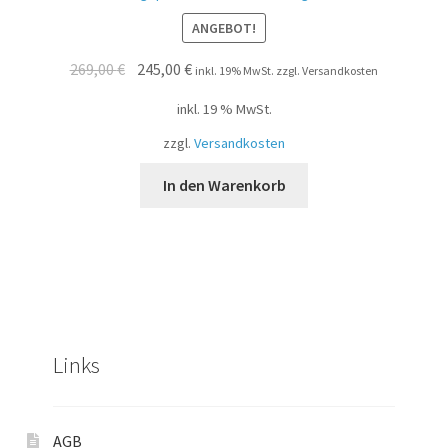
tet mit
2.49
ANGEBOT!
von 5
269,00
€
245,00
€
inkl. 19% MwSt. zzgl. Versandkosten
inkl. 19 % MwSt.
zzgl.
Versandkosten
In den Warenkorb
Links
AGB