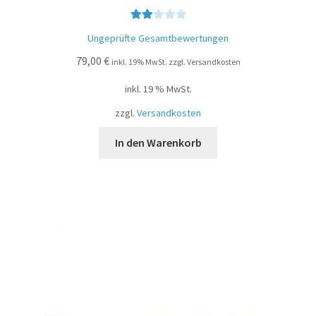
Bewe
Ungeprüfte Gesamtbewertungen
rtet
79,00
€
mit
inkl. 19% MwSt. zzgl. Versandkosten
2.00
inkl. 19 % MwSt.
von
5
zzgl.
Versandkosten
In den Warenkorb