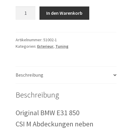
Original
In den Warenkorb
BMW
E31
850csi
Abdeckungen
Artikelnummer:
51002-1
Kategorien:
Exterieur
,
Tuning
Nummernschildhalter
M
Menge
Beschreibung
Beschreibung
Original BMW E31 850
CSI M Abdeckungen neben