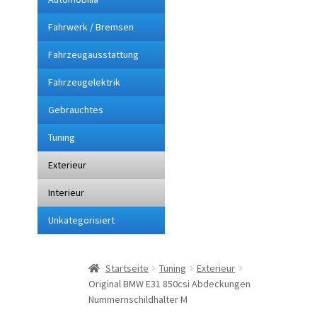
Fahrwerk / Bremsen
Impressum
Fahrzeugausstattung
Kasse
Fahrzeugelektrik
Lieferung
Gebrauchtes
Tuning
Mein Konto
Exterieur
Sitemap
Interieur
Unkategorisiert
Startseite
Suchbegriffe
Startseite
Tuning
Exterieur
Original BMW E31 850csi Abdeckungen
Über mich
Nummernschildhalter M