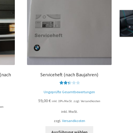
(nach
Serviceheft (nach Baujahren)
Bewer
Ungeprüfte Gesamtbewertungen
tet mit
2.46
59,00
€
inkl. 19% MwSt. zzgl. Versandkosten
von 5
ten
inkl. MwSt.
zzgl.
Versandkosten
Ausführung wählen