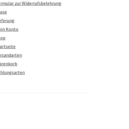
rmular zur Widerrufsbelehrung
asse
eferung
ein Konto
hop
artseite
rsandarten
arenkorb
hlungsarten