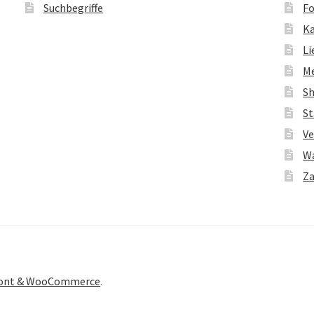
Suchbegriffe
Fo
K
Li
M
S
St
Ve
W
Za
front & WooCommerce
.