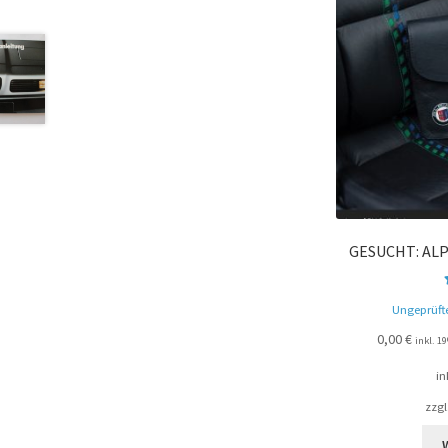
GESUCHT: ALP
Ungeprüft
0,00
€
inkl. 
in
zzgl