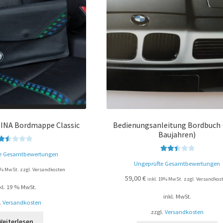
INA Bordmappe Classic
Bedienungsanleitung Bordbuch 
Baujahren)
Be
e Gesamtbewertungen
wer
Bewert
Ungeprüfte Gesamtbewertungen
tet
et mit
19% MwSt. zzgl. Versandkosten
mit
2.52
59,00
€
inkl. 19% MwSt. zzgl. Versandkos
1.5
von 5
kl. 19 % MwSt.
0
inkl. MwSt.
.
Versandkosten
von
zzgl.
Versandkosten
5
Weiterlesen