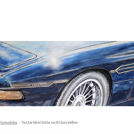
rung
Echtheit von Bewertungen
Enable Cookies
m
Kasse
Lieferung
Mein Konto
Sitemap
Startseite
Suchbegriffe
sbelehrung
Zahlungsarten
tomobilia
Testartikel bitte nicht bestellen