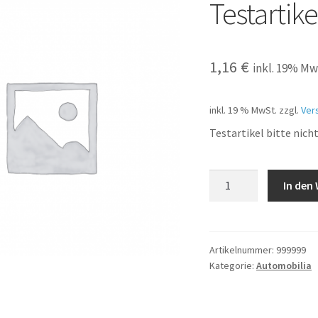
Testartike
1,16
€
inkl. 19% Mw
inkl. 19 % MwSt.
zzgl.
Ver
Testartikel bitte nich
Testartikel
In den
bitte
nicht
bestellen
Menge
Artikelnummer:
999999
Kategorie:
Automobilia