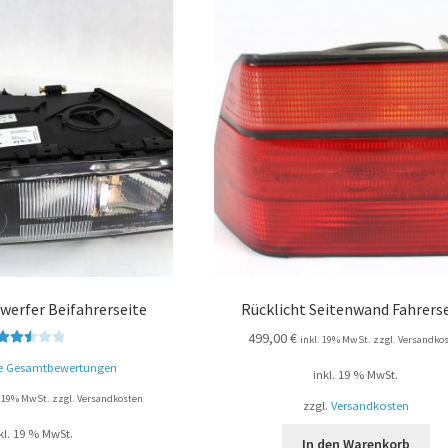
werfer Beifahrerseite
Rücklicht Seitenwand Fahrers
499,00
€
inkl. 19% MwSt. zzgl. Versandko
Bewert
e Gesamtbewertungen
inkl. 19 % MwSt.
et mit
2.53
. 19% MwSt. zzgl. Versandkosten
zzgl.
Versandkosten
von 5
kl. 19 % MwSt.
In den Warenkorb