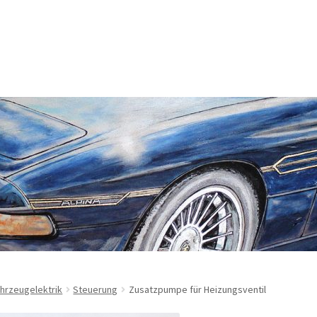
rung
Echtheit von Bewertungen
Enable Cookies
m
Kasse
Lieferung
Mein Konto
Sitemap
Startseite
Suchbegriffe
sbelehrung
Zahlungsarten
hrzeugelektrik
Steuerung
Zusatzpumpe für Heizungsventil