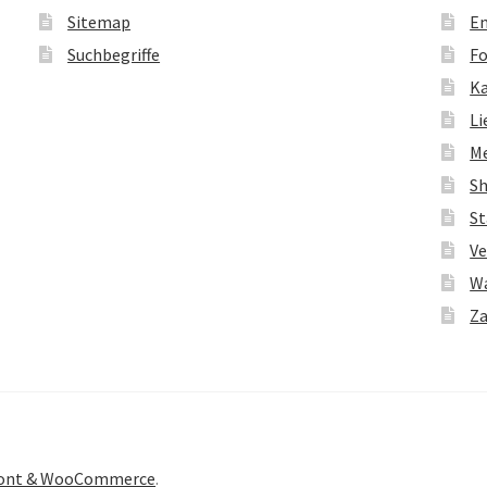
Sitemap
En
Suchbegriffe
Fo
K
Li
M
S
St
Ve
W
Za
front & WooCommerce
.