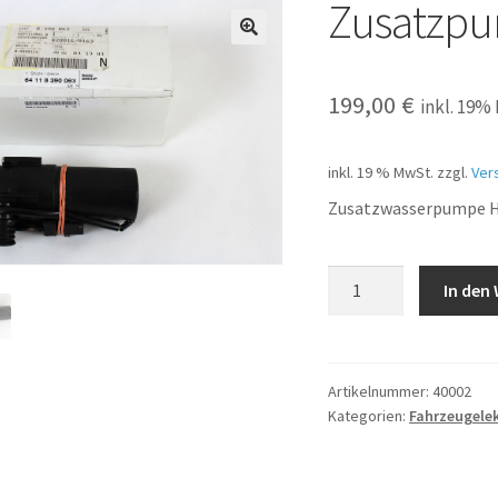
Zusatzpu
199,00
€
inkl. 19%
inkl. 19 % MwSt.
zzgl.
Ver
Zusatzwasserpumpe 
Zusatzpumpe
In den
für
Heizungsventil
Menge
Artikelnummer:
40002
Kategorien:
Fahrzeugelek