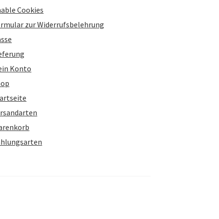
able Cookies
rmular zur Widerrufsbelehrung
asse
eferung
ein Konto
hop
artseite
rsandarten
arenkorb
hlungsarten