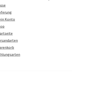
asse
eferung
ein Konto
hop
artseite
rsandarten
arenkorb
hlungsarten