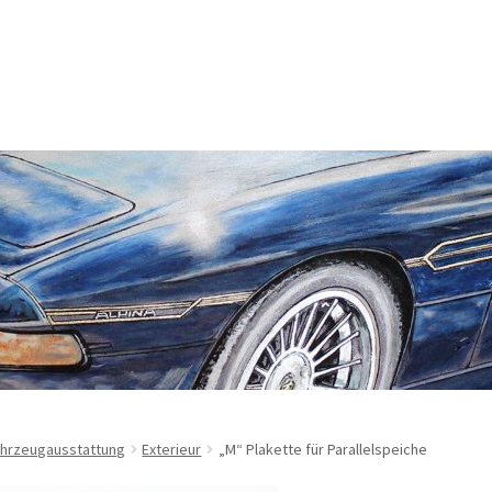
rung
Echtheit von Bewertungen
Enable Cookies
m
Kasse
Lieferung
Mein Konto
Sitemap
Startseite
Suchbegriffe
sbelehrung
Zahlungsarten
hrzeugausstattung
Exterieur
„M“ Plakette für Parallelspeiche