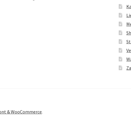
K
Li
M
S
St
Ve
W
Za
front & WooCommerce
.