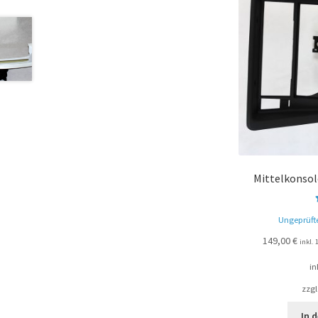
Mittelkonso
Ungeprüft
149,00
€
inkl.
in
zzgl
In 