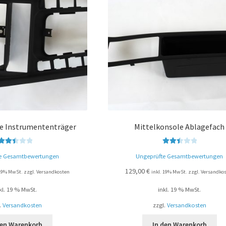
le Instrumententräger
Mittelkonsole Ablagefach
Bewert
Bewer
e Gesamtbewertungen
Ungeprüfte Gesamtbewertungen
et mit
tet mit
2.50
2.49
129,00
€
 19% MwSt. zzgl. Versandkosten
inkl. 19% MwSt. zzgl. Versandko
von 5
von 5
kl. 19 % MwSt.
inkl. 19 % MwSt.
.
Versandkosten
zzgl.
Versandkosten
den Warenkorb
In den Warenkorb