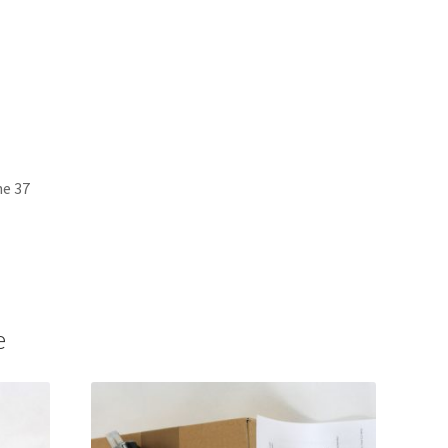
he 37
e