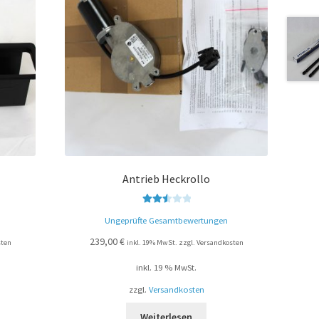
Antrieb Heckrollo
Bewert
Ungeprüfte Gesamtbewertungen
et mit
2.58
239,00
€
sten
inkl. 19% MwSt. zzgl. Versandkosten
von 5
inkl. 19 % MwSt.
zzgl.
Versandkosten
Weiterlesen