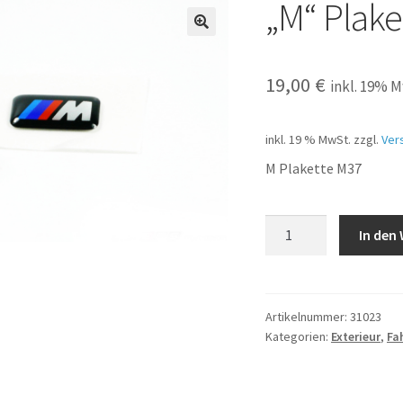
„M“ Plake
19,00
€
inkl. 19% 
inkl. 19 % MwSt.
zzgl.
Ver
M Plakette M37
"M"
In den
Plakette
für
Parallelspeiche
Menge
Artikelnummer:
31023
Kategorien:
Exterieur
,
Fa