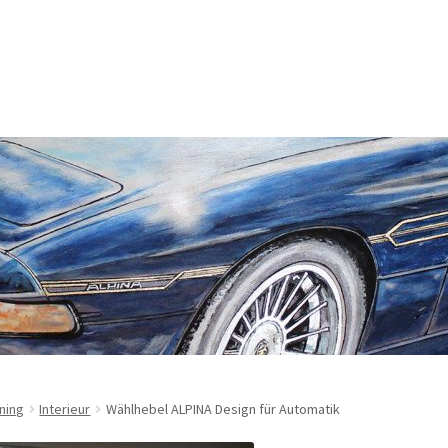
rung
Echtheit von Bewertungen
Enable Cookies
m
Kasse
Lieferung
Mein Konto
Sitemap
Startseite
Suchbegriffe
sbelehrung
Zahlungsarten
ning
Interieur
Wählhebel ALPINA Design für Automatik