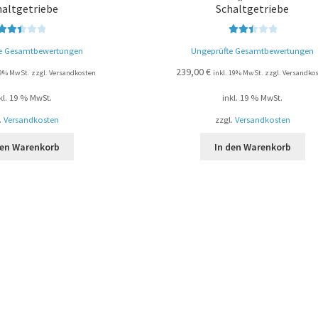
haltgetriebe
Schaltgetriebe
Bewert
Bewert
e Gesamtbewertungen
Ungeprüfte Gesamtbewertungen
et mit
et mit
2.50
2.50
239,00
€
19% MwSt. zzgl. Versandkosten
inkl. 19% MwSt. zzgl. Versandko
von 5
von 5
kl. 19 % MwSt.
inkl. 19 % MwSt.
.
Versandkosten
zzgl.
Versandkosten
den Warenkorb
In den Warenkorb