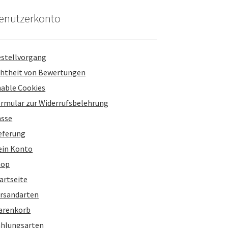
enutzerkonto
stellvorgang
htheit von Bewertungen
able Cookies
rmular zur Widerrufsbelehrung
asse
eferung
ein Konto
hop
artseite
rsandarten
arenkorb
hlungsarten