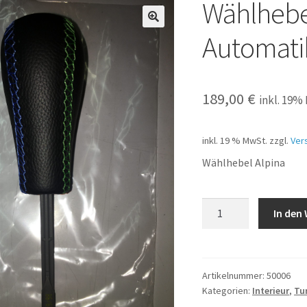
Wählhebe
Automati
189,00
€
inkl. 19%
inkl. 19 % MwSt.
zzgl.
Ver
Wählhebel Alpina
Wählhebel
In den
ALPINA
Design
für
Automatik
Artikelnummer:
50006
Kategorien:
Interieur
,
Tu
Menge