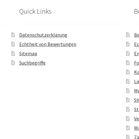
Quick Links
B
Datenschutzerklärung
Be
Echtheit von Bewertungen
Ec
Sitemap
En
Suchbegriffe
Fo
K
Li
M
S
St
Ve
W
Za