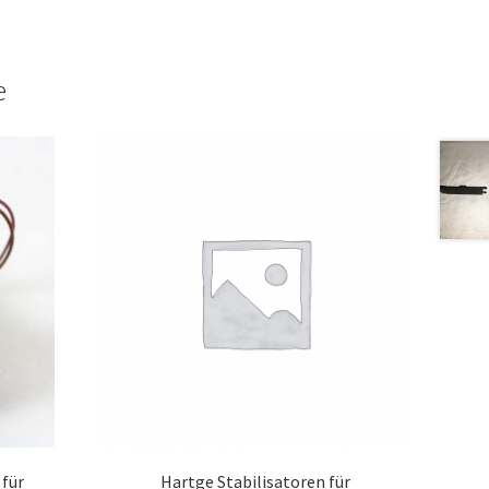
e
 für
Hartge Stabilisatoren für