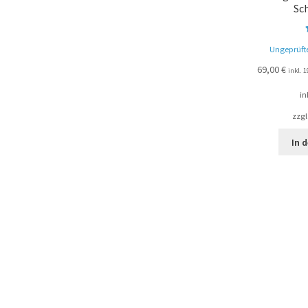
Sc
Ungeprüft
69,00
€
inkl. 
in
zzgl
In 