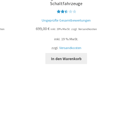
Schaltfahrzeuge
Bewert
Ungeprüfte Gesamtbewertungen
et mit
2.51
699,00
€
sten
inkl. 19% MwSt. zzgl. Versandkosten
von 5
inkl. 19 % MwSt.
zzgl.
Versandkosten
In den Warenkorb