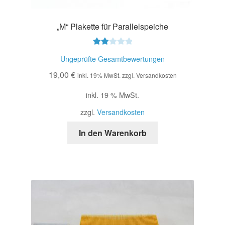
„M“ Plakette für Parallelspeiche
Bewe
Ungeprüfte Gesamtbewertungen
rtet
19,00
€
mit
inkl. 19% MwSt. zzgl. Versandkosten
2.00
inkl. 19 % MwSt.
von
5
zzgl.
Versandkosten
In den Warenkorb