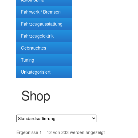
Fahrwerk / Bremsen
Impressum
Fahrzeugausstattung
Kasse
Fahrzeugelektrik
Lieferung
Gebrauchtes
Tuning
Mein Konto
Unkategorisiert
Sitemap
Shop
Startseite
Suchbegriffe
Über mich
Ergebnisse 1 – 12 von 233 werden angezeigt