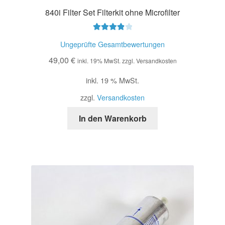
840i Filter Set Filterkit ohne Microfilter
Bewertet
Ungeprüfte Gesamtbewertungen
mit
4.00
49,00
€
von 5
inkl. 19% MwSt. zzgl. Versandkosten
inkl. 19 % MwSt.
zzgl.
Versandkosten
In den Warenkorb