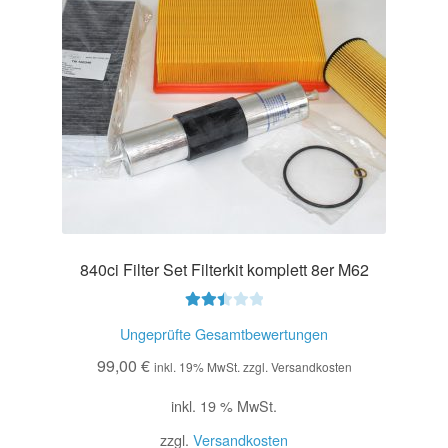
840ci Filter Set Filterkit komplett 8er M62
Bewer
Ungeprüfte Gesamtbewertungen
tet mit
99,00
€
2.50
inkl. 19% MwSt. zzgl. Versandkosten
von 5
inkl. 19 % MwSt.
zzgl.
Versandkosten