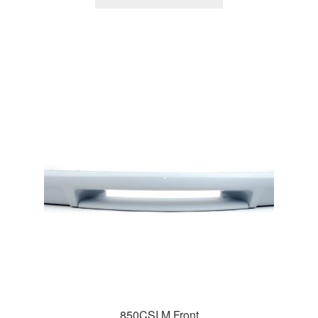
850CSI M Front