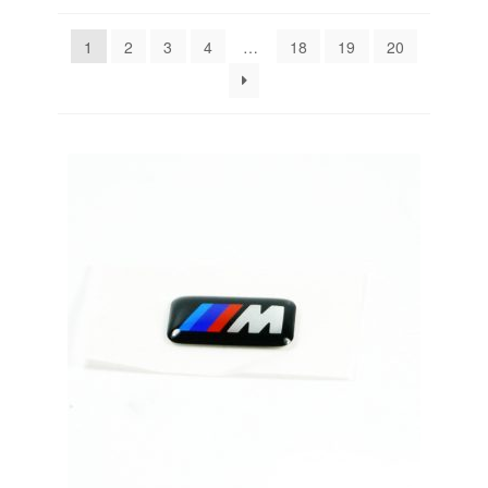
Versandarten
1
2
3
4
…
18
19
20
Warenkorb
Widerrufsbelehrung
Zahlungsarten