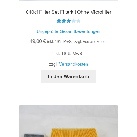
840ci Filter Set Filterkit Ohne Microfilter
Bewerte
Ungeprüfte Gesamtbewertungen
t mit
49,00
€
3.00
inkl. 19% MwSt. zzgl. Versandkosten
von 5
inkl. 19 % MwSt.
zzgl.
Versandkosten
In den Warenkorb