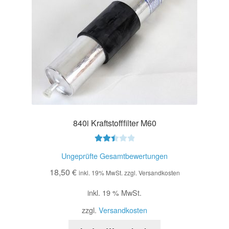
840i Kraftstofffilter M60
Bewer
Ungeprüfte Gesamtbewertungen
tet mit
18,50
€
2.49
inkl. 19% MwSt. zzgl. Versandkosten
von 5
inkl. 19 % MwSt.
zzgl.
Versandkosten