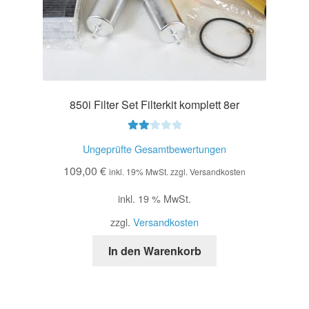
850i Filter Set Filterkit komplett 8er
Bewe
Ungeprüfte Gesamtbewertungen
rtet
109,00
€
mit
inkl. 19% MwSt. zzgl. Versandkosten
2.00
inkl. 19 % MwSt.
von
5
zzgl.
Versandkosten
In den Warenkorb