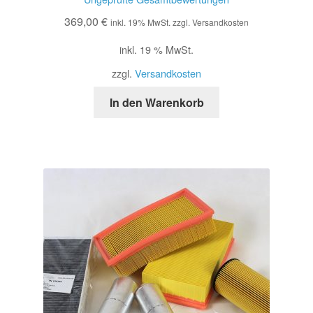
tet mit
369,00
€
2.52
inkl. 19% MwSt. zzgl. Versandkosten
von 5
inkl. 19 % MwSt.
zzgl.
Versandkosten
In den Warenkorb