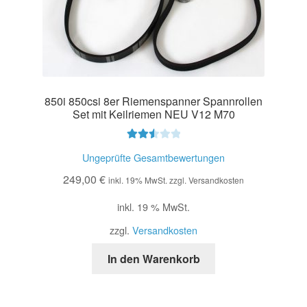
850i 850csi 8er Riemenspanner Spannrollen
Set mit Keilriemen NEU V12 M70
Bewer
Ungeprüfte Gesamtbewertungen
tet mit
249,00
€
2.54
inkl. 19% MwSt. zzgl. Versandkosten
von 5
inkl. 19 % MwSt.
zzgl.
Versandkosten
In den Warenkorb