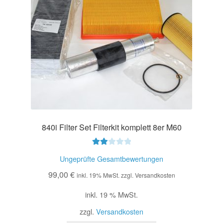
840i Filter Set Filterkit komplett 8er M60
Bewe
Ungeprüfte Gesamtbewertungen
rtet
99,00
€
mit
inkl. 19% MwSt. zzgl. Versandkosten
2.00
inkl. 19 % MwSt.
von
5
zzgl.
Versandkosten