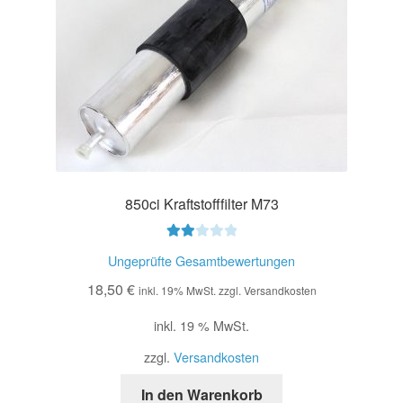
850ci Kraftstofffilter M73
Bewe
Ungeprüfte Gesamtbewertungen
rtet
18,50
€
mit
inkl. 19% MwSt. zzgl. Versandkosten
2.00
inkl. 19 % MwSt.
von
5
zzgl.
Versandkosten
In den Warenkorb