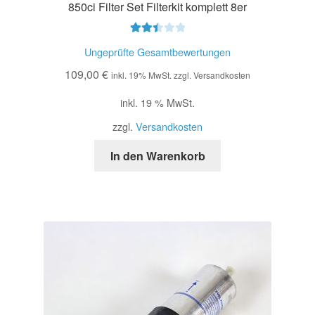
850ci Filter Set Filterkit komplett 8er
Bewer
Ungeprüfte Gesamtbewertungen
tet mit
109,00
€
2.52
inkl. 19% MwSt. zzgl. Versandkosten
von 5
inkl. 19 % MwSt.
zzgl.
Versandkosten
In den Warenkorb